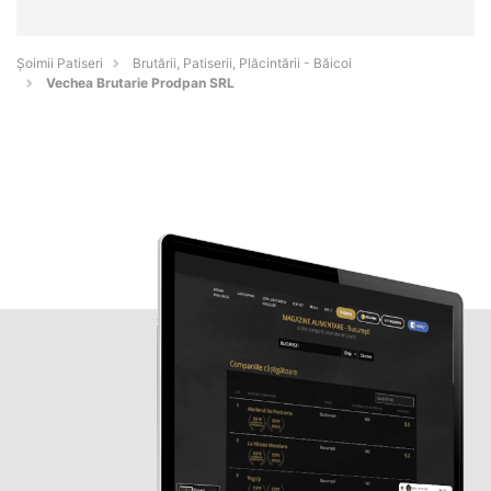
Șoimii Patiseri
Brutării, Patiserii, Plăcintării - Băicoi
Vechea Brutarie Prodpan SRL