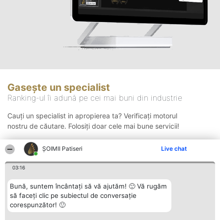
Gasește un specialist
Ranking-ul îi adună pe cei mai buni din industrie
Cauți un specialist in apropierea ta? Verificați motorul
nostru de căutare. Folosiți doar cele mai bune servicii!
ȘOIMII Patiseri
Live chat
Căutare
03:16
Bună, suntem încântați să vă ajutăm! 🙂 Vă rugăm
să faceți clic pe subiectul de conversație
corespunzător! 🙂