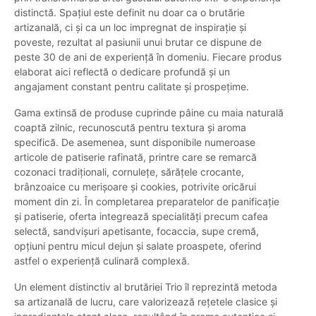
distinctă. Spațiul este definit nu doar ca o brutărie
artizanală, ci și ca un loc impregnat de inspirație și
poveste, rezultat al pasiunii unui brutar ce dispune de
peste 30 de ani de experiență în domeniu. Fiecare produs
elaborat aici reflectă o dedicare profundă și un
angajament constant pentru calitate și prospețime.
Gama extinsă de produse cuprinde pâine cu maia naturală
coaptă zilnic, recunoscută pentru textura și aroma
specifică. De asemenea, sunt disponibile numeroase
articole de patiserie rafinată, printre care se remarcă
cozonaci tradiționali, cornulețe, sărățele crocante,
brânzoaice cu merișoare și cookies, potrivite oricărui
moment din zi. În completarea preparatelor de panificație
și patiserie, oferta integrează specialități precum cafea
selectă, sandvișuri apetisante, focaccia, supe cremă,
opțiuni pentru micul dejun și salate proaspete, oferind
astfel o experiență culinară complexă.
Un element distinctiv al brutăriei Trio îl reprezintă metoda
sa artizanală de lucru, care valorizează rețetele clasice și