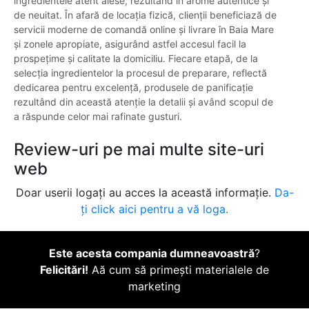
ingredientele atent alese, rezultând în arome autentice și
de neuitat. În afară de locația fizică, clienții beneficiază de
servicii moderne de comandă online și livrare în Baia Mare
și zonele apropiate, asigurând astfel accesul facil la
prospețime și calitate la domiciliu. Fiecare etapă, de la
selecția ingredientelor la procesul de preparare, reflectă
dedicarea pentru excelență, produsele de panificație
rezultând din această atenție la detalii și având scopul de
a răspunde celor mai rafinate gusturi.
Review-uri pe mai multe site-uri
web
Doar userii logați au acces la această informație.
Da-
ți click aici pentru a vă loga.
Este acesta compania dumneavoastră
?
Felicitări!
Aă cum să primești materialele de
marketing