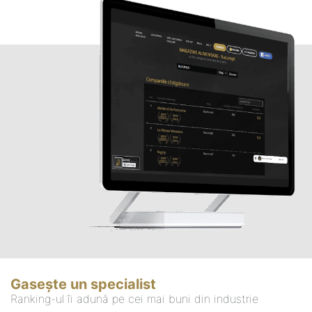
Gasește un specialist
Ranking-ul îi adună pe cei mai buni din industrie