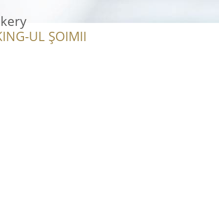
kery
ING-UL ȘOIMII