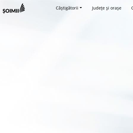
Câștigătorii
Județe și orașe