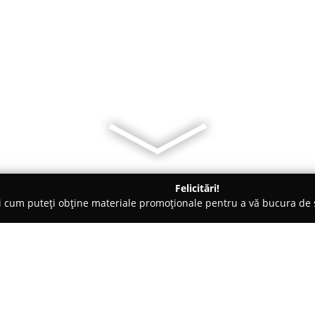
Felicitări!
ți cum puteți obține materiale promoționale pentru a vă bucura d
cău
Moo Cafe & Bakery