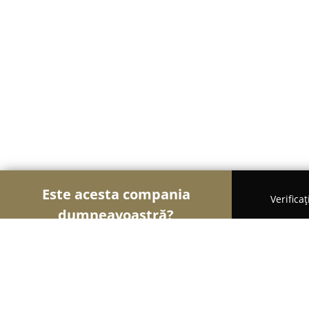
Este acesta compania
Verifica
dumneavoastră?
Șoimii Patiseri
Brutării, Patiserii, Plăcintării - Ba
Moo Cafe & Bakery