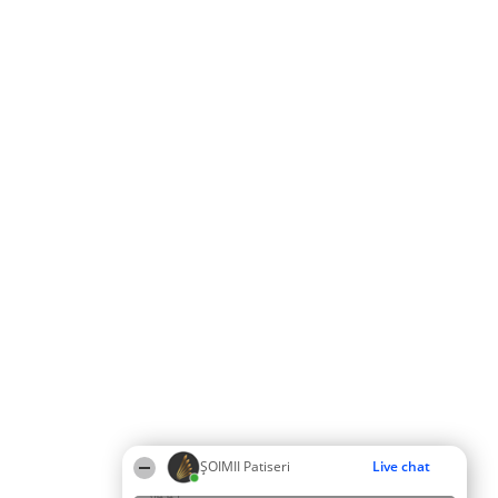
ȘOIMII Patiseri
Live chat
04:45