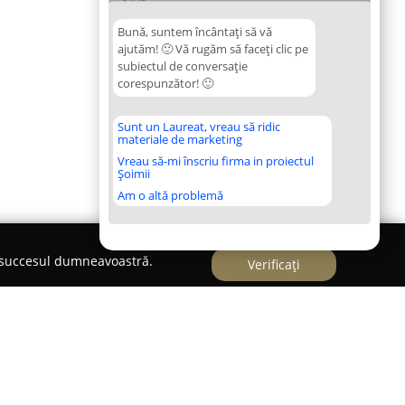
Bună, suntem încântați să vă
ajutăm! 🙂 Vă rugăm să faceți clic pe
subiectul de conversație
corespunzător! 🙂
Sunt un Laureat, vreau să ridic
materiale de marketing
Vreau să-mi înscriu firma in proiectul
Șoimii
Am o altă problemă
e succesul dumneavoastră.
Verificați