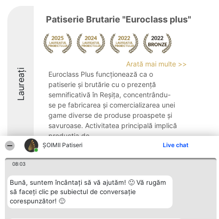
Patiserie Brutarie "Euroclass plus"
Arată mai multe >>
Laureați
Euroclass Plus funcționează ca o
patiserie și brutărie cu o prezență
semnificativă în Reșița, concentrându-
se pe fabricarea și comercializarea unei
game diverse de produse proaspete și
savuroase. Activitatea principală implică
producția de ...
ȘOIMII Patiseri
Live chat
8.6
08:03
Bună, suntem încântați să vă ajutăm! 🙂 Vă rugăm
Organizator Ranking
Plebiscyt
Contact
să faceți clic pe subiectul de conversație
BRIGHT SOLUTIONS BR SRL
Câștigătorii
Contact
corespunzător! 🙂
Aleea Timisul De Sus 2 Bl. A30
Lista Tuturor
Sc. A Et. 4 Ap. 13 Cod 061952
Laureaților
București
Reguli