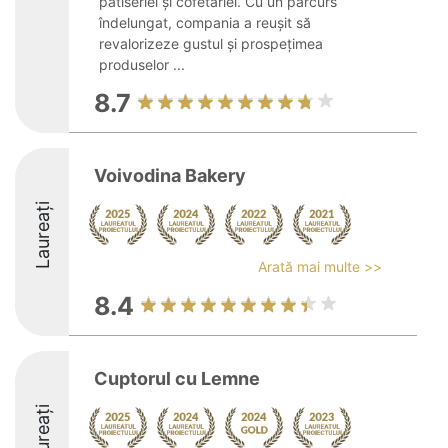
patiseriei și cofetăriei. Cu un parcurs
îndelungat, compania a reușit să
revalorizeze gustul și prospețimea
produselor ...
8.7
Voivodina Bakery
Laureați
Arată mai multe >>
8.4
Cuptorul cu Lemne
Laureați