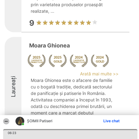
prin varietatea produselor proaspăt
realizate, ...
9
Moara Ghionea
Arată mai multe >>
Laureați
Moara Ghionea este o afacere de familie
cu o bogată tradiție, dedicată sectorului
de panificație și patiserie în România.
Activitatea companiei a început în 1993,
odată cu deschiderea primei brutării, un
moment care a marcat debutul
producției ...
ȘOIMII Patiseri
Live chat
9
06:23